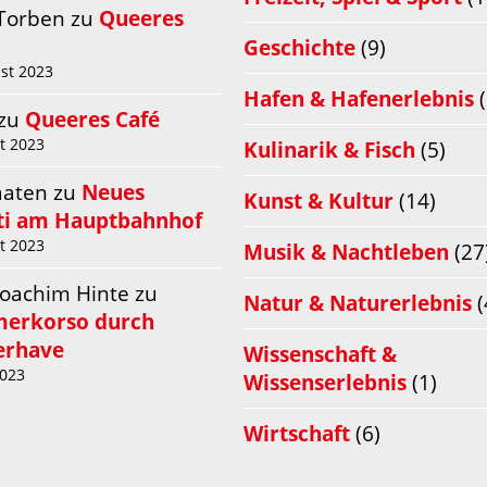
 Torben
zu
Queeres
Geschichte
(9)
st 2023
Hafen & Hafenerlebnis
(
zu
Queeres Café
t 2023
Kulinarik & Fisch
(5)
aaten
zu
Neues
Kunst & Kultur
(14)
iti am Hauptbahnhof
t 2023
Musik & Nachtleben
(27
Joachim Hinte
zu
Natur & Naturerlebnis
(
merkorso durch
rhave
Wissenschaft &
2023
Wissenserlebnis
(1)
Wirtschaft
(6)