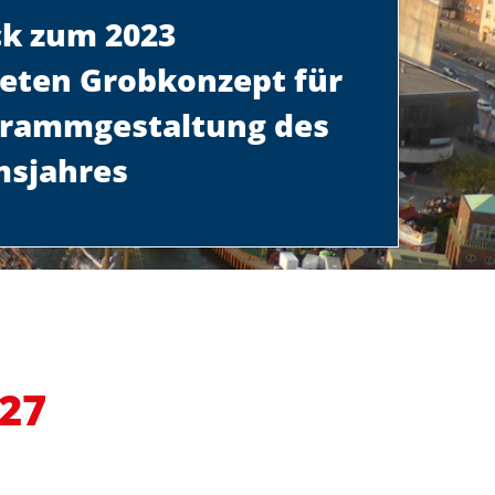
ck zum 2023
teten Grobkonzept für
grammgestaltung des
msjahres
27