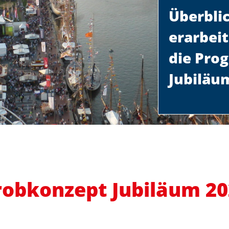
Überbli
erarbei
die Pro
Jubiläu
robkonzept Jubiläum 20