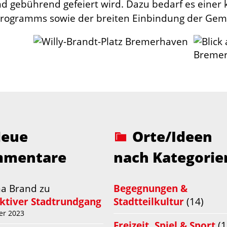
 gebührend gefeiert wird. Dazu bedarf es einer k
programms sowie der breiten Einbindung der Gem
eue
Orte/Ideen
mentare
nach Kategorie
na Brand
zu
Begegnungen &
aktiver Stadtrundgang
Stadtteilkultur
(14)
er 2023
Freizeit, Spiel & Sport
(1