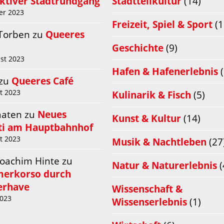
aktiver Stadtrundgang
Stadtteilkultur
(14)
er 2023
Freizeit, Spiel & Sport
(1
 Torben
zu
Queeres
Geschichte
(9)
st 2023
Hafen & Hafenerlebnis
(
zu
Queeres Café
t 2023
Kulinarik & Fisch
(5)
aaten
zu
Neues
Kunst & Kultur
(14)
iti am Hauptbahnhof
t 2023
Musik & Nachtleben
(27
Joachim Hinte
zu
Natur & Naturerlebnis
(
merkorso durch
rhave
Wissenschaft &
2023
Wissenserlebnis
(1)