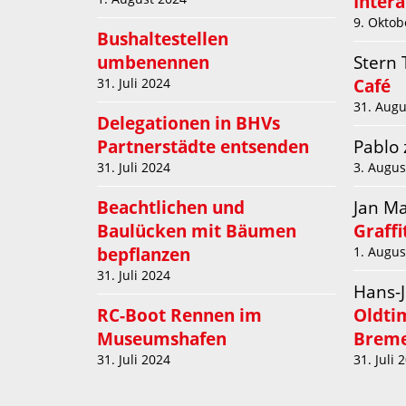
Inter
9. Oktob
Bushaltestellen
umbenennen
Stern
Café
31. Juli 2024
31. Augu
Delegationen in BHVs
Partnerstädte entsenden
Pablo
31. Juli 2024
3. Augus
Beachtlichen und
Jan M
Baulücken mit Bäumen
Graff
bepflanzen
1. Augus
31. Juli 2024
Hans-
RC-Boot Rennen im
Oldti
Museumshafen
Breme
31. Juli 2024
31. Juli 