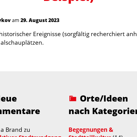
ykov
am
29. August 2023
istorischer Ereignisse (sorgfältig recherchiert an
alschauplätzen.
eue
Orte/Ideen
mentare
nach Kategorie
na Brand
zu
Begegnungen &