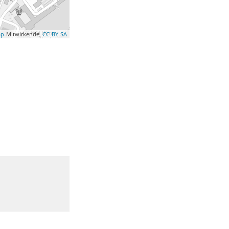
ap
-Mitwirkende,
CC-BY-SA