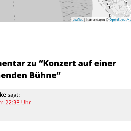
Leaflet
| Kartendaten ©
OpenStreetM
entar zu “
Konzert auf einer
enden Bühne
”
cke
sagt:
um 22:38 Uhr