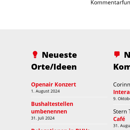
Kommentarfunt
Neueste
N
Orte/Ideen
Kom
Openair Konzert
Corin
Inter
1. August 2024
9. Oktob
Bushaltestellen
umbenennen
Stern
Café
31. Juli 2024
31. Augu